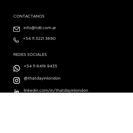
CONTACTANOS
info@tdil.com.ar
+54 11 3221 3690
REDES SOCIALES
+54 11 6419 9435
@thatdayinlondon
linkedin.com/in/thatdayinlondon
© 2021 That Day
in
London -
Todos los derechos
reservados.