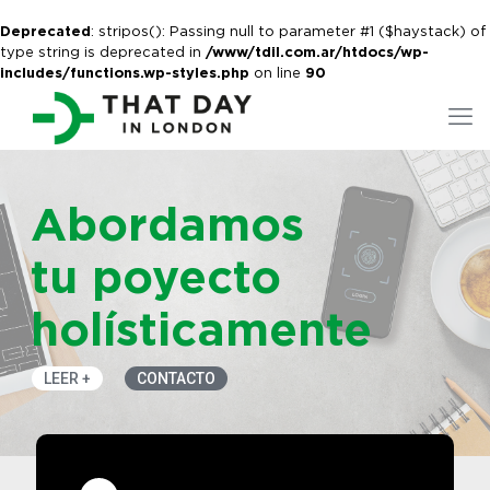
Deprecated
: stripos(): Passing null to parameter #1 ($haystack) of
type string is deprecated in
/www/tdil.com.ar/htdocs/wp-
includes/functions.wp-styles.php
on line
90
Abordamos
tu poyecto
holísticamente
LEER +
CONTACTO