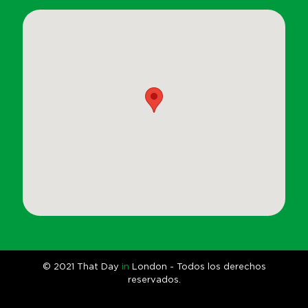
© 2021 That Day
in
London -
Todos los derechos
reservados.